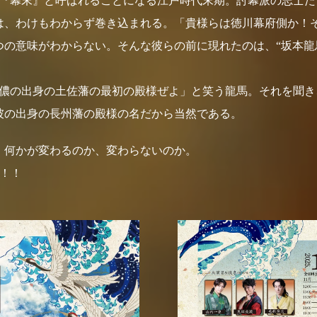
『幕末』と呼ばれることになる江戸時代末期。討幕派の志士た
は、わけもわからず巻き込まれる。「貴様らは徳川幕府側か！
の意味がわからない。そんな彼らの前に現れたのは、“坂本龍馬
儂の出身の土佐藩の最初の殿様ぜよ」と笑う龍馬。それを聞き
彼の出身の長州藩の殿様の名だから当然である。
。何かが変わるのか、変わらないのか。
ル！！