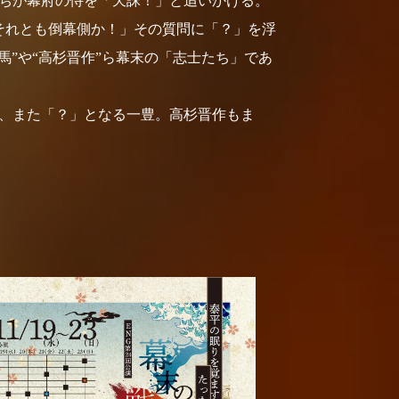
ちが幕府の侍を「天誅！」と追いかける。
それとも倒幕側か！」その質問に「？」を浮
”や“高杉晋作”ら幕末の「志士たち」であ
、また「？」となる一豊。高杉晋作もま