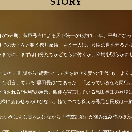
STORY
代の末期。豊臣秀吉による天下統一から約１０年、平和になっ
身での天下をと狙う徳川家康。もう一人は、豊臣の世を守ると
るまでに、まずは自分たちがどちらに付くか、立場を明らかにし
ていた。世間から“賢妻”として名を馳せる妻の“千代”も、よ
くと明言している“黒田長政”であった。「迷っているなら同行
と噂される“毛利”の屋敷。敵側を宣言している黒田長政の登場
元様に会わせるわけがない」慌てつつも答える秀元と長政は一
といかにもな音をあげながら『時空乱流』が包み込み時の彼方