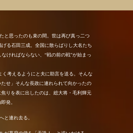
たと思ったのも束の間。世は再び真っ二つ
掲げる石田三成。全国に散らばりし大名たち
なければならない、“戦の前の戦”が始まっ
くよく考えるようにと夫に助言を送る。そんな
いたせ」そんな長政に連れられて向かったの
に焦りを表に出したのは、総大将・毛利輝元
触即発。
へと連れ去る。