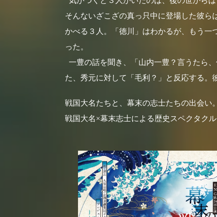
気がつくと３人がいたのは、後の世からは
そんないざこざの真っ只中に登場した彼ら
かべる３人。「徳川」はわかるが、もう一つ
った。
一豊の話を聞き、「山内一豊？言うたら、
た、秀元に対して「毛利？」と反応する。
戦国大名たちと、幕末の志士たちの出会い
戦国大名×幕末志士による歴史スペクタク