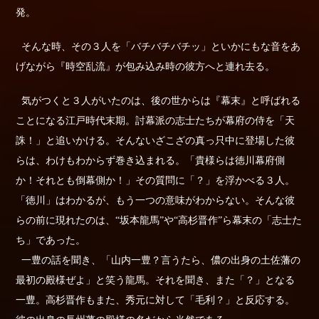
発。
そんな時、その３人を「バチバチバチッ」といかにもな音をあ
げながら『時空乱流』が包み込み時の彼方へと連れ去る。
気がつくと３人がいたのは、後の世からは『幕末』と呼ばれる
ことになる江戸時代末期。討幕派の志士たちが幕府の侍を「天
誅！」と追いかける。そんないざこざの真っ只中に登場した彼
らは、わけもわからず巻き込まれる。「貴様らは徳川幕府側
か！それとも倒幕側か！」その質問に「？」を浮かべる３人。
「徳川」はわかるが、もう一つの意味がわからない。そんな彼
らの前に現れたのは、“坂本龍馬”や“高杉晋作”ら幕末の「志士た
ち」であった。
一豊の話を聞き、「山内一豊？言うたら、儂の出身の土佐藩の
最初の殿様ぜよ」と笑う龍馬。それを聞き、また「？」となる
一豊。高杉晋作もまた、秀元に対して「毛利？」と反応する。