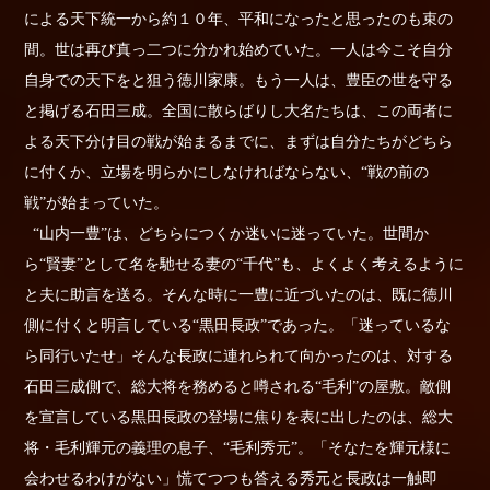
による天下統一から約１０年、平和になったと思ったのも束の
間。世は再び真っ二つに分かれ始めていた。一人は今こそ自分
自身での天下をと狙う徳川家康。もう一人は、豊臣の世を守る
と掲げる石田三成。全国に散らばりし大名たちは、この両者に
よる天下分け目の戦が始まるまでに、まずは自分たちがどちら
に付くか、立場を明らかにしなければならない、“戦の前の
戦”が始まっていた。
“山内一豊”は、どちらにつくか迷いに迷っていた。世間か
ら“賢妻”として名を馳せる妻の“千代”も、よくよく考えるように
と夫に助言を送る。そんな時に一豊に近づいたのは、既に徳川
側に付くと明言している“黒田長政”であった。「迷っているな
ら同行いたせ」そんな長政に連れられて向かったのは、対する
石田三成側で、総大将を務めると噂される“毛利”の屋敷。敵側
を宣言している黒田長政の登場に焦りを表に出したのは、総大
将・毛利輝元の義理の息子、“毛利秀元”。「そなたを輝元様に
会わせるわけがない」慌てつつも答える秀元と長政は一触即