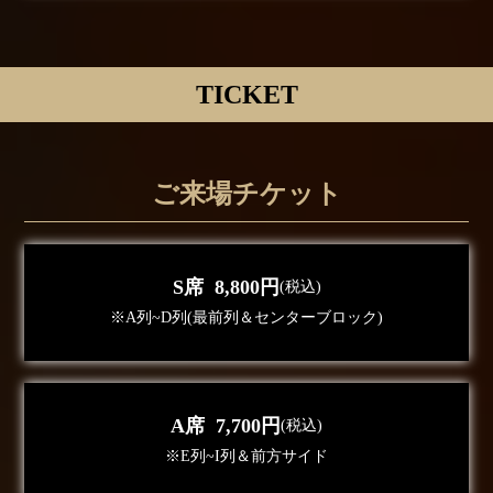
TICKET
ご来場チケット
S席 8,800円
(税込)
※A列~D列(最前列＆センターブロック)
A席 7,700円
(税込)
※E列~I列＆前方サイド