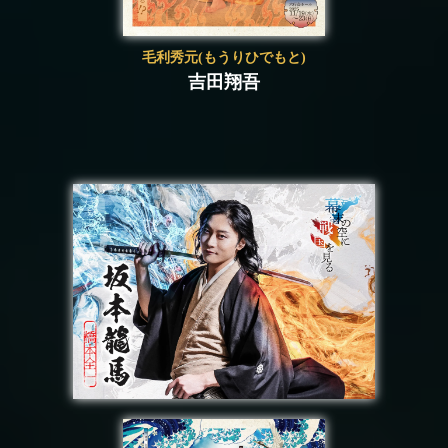
毛利秀元(もうりひでもと)
吉田翔吾