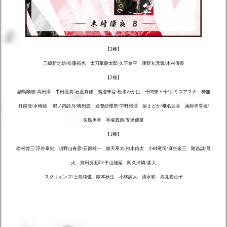
【3種】
三嶋新之助/松藤拓也 太刀華慶太郎/久下恭平 津野丸元気/木村優良
【2種】
副島剛志/高田淳 半田龍貴/石渡真修 義澄朱音/松木わかは 千間奈々子/シミズアスナ 神無
月留佳/水崎綾
堀ノ内詩乃/梅田悠 迷際紗理奈/中野裕理 留まどか/椎名亜音 薬師寺香連/
矢島美音 手塚真楚/安達優菜
【1種】
松村啓三/浮谷泰史 須野山春彦/石部雄一 旗天草太/柏木佑太 小峠竜司/麻生金三 随昌誠/晨
火 持田源五郎/平山佳延 阿久津燐/森大
スタリオンズ/上島純也 隈本秋生 小林諒大 清水彩 高見彩己子