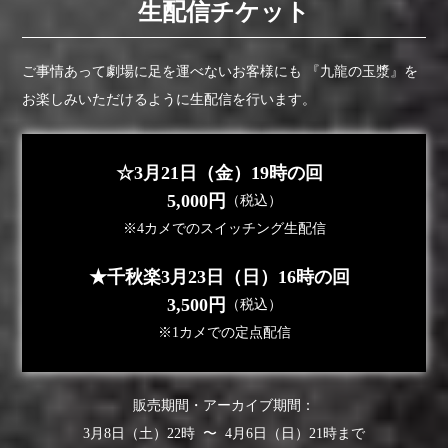
生配信チケット
ご事情あって劇場に足を運べないお客様にも
『九龍の玉漿』を
お楽しみいただけるように生配信を行います。
☆3月21日（金）19時の回
5,000円
（税込）
※4カメでのスイッチング生配信
★千秋楽3月23日（日）16時の回
3,500円
（税込）
※1カメでの定点配信
販売期間・アーカイブ期間：
3月8日（土）22時 〜 4月6日（日）21時まで