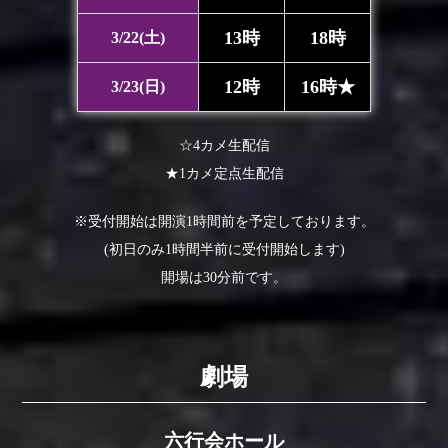
13時
18時
3/22(土)
12時
16時★
3/23(日)
☆4カメ生配信
★1カメ定点生配信
※受付開始は開演1時間前を予定しております。
(初日のみ1時間半前に受付開始します)
開場は30分前です。
劇場
六行会ホール